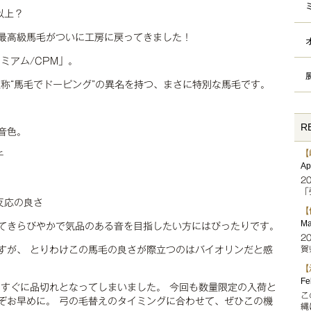
以上？
最高級馬毛がついに工房に戻ってきました！
ミアム/CPM」。
称“馬毛でドーピング”の異名を持つ、まさに特別な馬毛です。
R
音色。
【
チ
Ap
2
「
反応の良さ
【
Ma
てきらびやかで気品のある音を目指したい方にはぴったりです。
2
賀
すが、 とりわけこの馬毛の良さが際立つのはバイオリンだと感
【
Fe
もすぐに品切れとなってしまいました。 今回も数量限定の入荷と
こ
ぞお早めに。 弓の毛替えのタイミングに合わせて、ぜひこの機
縄