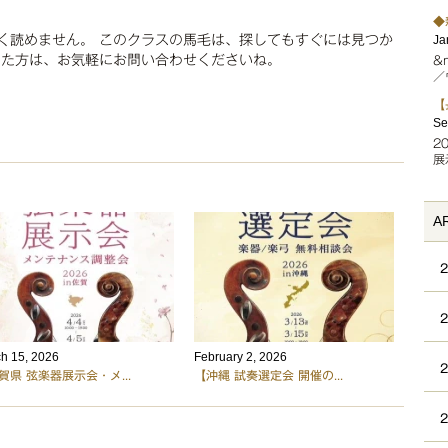
◆
く読めません。 このクラスの馬毛は、探してもすぐには見つか
Ja
った方は、お気軽にお問い合わせくださいね。
&
／
【
Se
2
展
A
h 15, 2026
February 2, 2026
賀県 弦楽器展示会・メ...
【沖縄 試奏選定会 開催の...