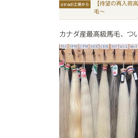
【待望の再入荷
stradi工房から
毛〜
カナダ産最高級馬毛、つ