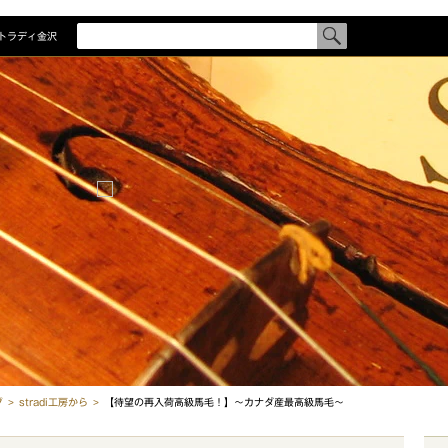
トラディ金沢
検
索
す
商品を探
る
商品一覧
メーカー
カテゴリ
国別一覧
制作者一
グ
stradi工房から
【待望の再入荷高級馬毛！】〜カナダ産最高級馬毛〜