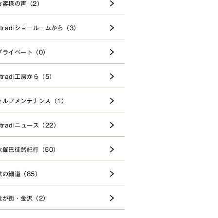
お客様の声（2）
stradiショールームから（3）
プライベート（0）
stradi工房から（5）
セルフメンテナンス（1）
stradiニュース（22）
欧羅巴徒然紀行（50）
弦の細道（85）
我が街・金沢（2）