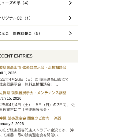
ミューズの手（4）
オリジナルCD（1）
展示会・修理調整会（5）
ECENT ENTRIES
岐阜県高山市 弦楽器展示会・点検相談会
ril 1, 2026
026年4月26日（日）に 岐阜県高山市にて
弦楽器展示会・無料点検相談会」 ...
佐賀県 弦楽器展示会・メンテナンス調整
rch 15, 2026
026年4月4日（土）・5日（日）の2日間、 佐
県佐賀市にて「弦楽器展示会・...
沖縄 試奏選定会 開催のご案内― 楽器
bruary 2, 2026
のたび弦楽器専門店ストラディ金沢では、 沖
にて楽器・弓の試奏選定会を開催い...