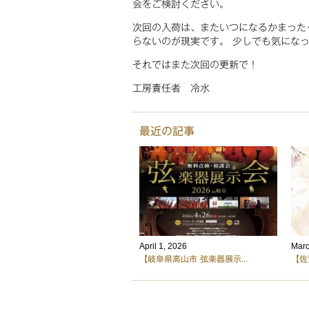
会をご検討ください。
次回の入荷は、またいつになるかまった
らないのが現実です。 少しでも気にな
それではまた次回の更新で！
工房責任者 冷水
最近の記事
April 1, 2026
Marc
【岐阜県高山市 弦楽器展示...
【佐