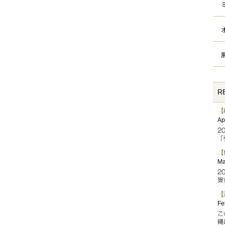
R
【
Ap
2
「
【
Ma
2
賀
【
Fe
こ
縄