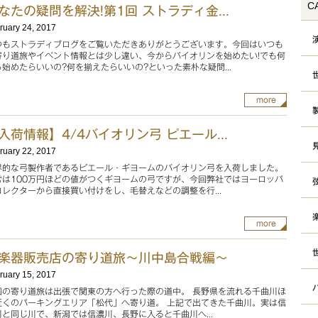
C
なたの疑問を解決!第1回 ストラディ金...
ruary 24, 2017
つもストラディブログをご覧いただきありがとうございます。今回はいつも
寄り道旅やイベント情報とは少し違い、今からバイオリンを始めたい!でも何
ら始めたらいいの?何を揃えたらいいの?といった素朴な疑問...
more
入荷情報】4/4バイオリン弓 ピエール...
ruary 22, 2017
界的な弓製作者であるピエール・ギヨームのバイオリン弓を入荷しました。
常は100万円ほどの値がつくギヨームの弓ですが、今回弊社ではヨーロッパ
コレクターから直接買い付けをし、毛替えなどの調整を行...
more
楽器販売店の寄り道旅〜川中島合戦編〜
ruary 15, 2017
回の寄り道旅は出張で関東の方へ行った際の道中。 長野県を流れる千曲川ほ
近くのパーキングエリア「松代」へ寄り道。 上記で出てきた千曲川。実は信
川と同じ川で、新潟では信濃川、長野に入ると千曲川へ...