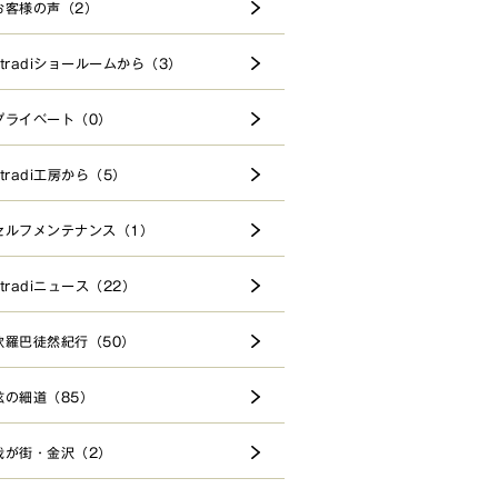
お客様の声（2）
stradiショールームから（3）
プライベート（0）
stradi工房から（5）
セルフメンテナンス（1）
stradiニュース（22）
欧羅巴徒然紀行（50）
弦の細道（85）
我が街・金沢（2）