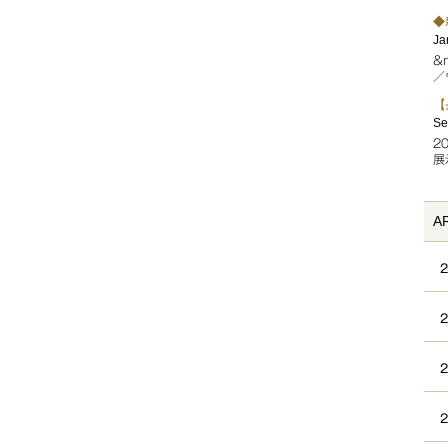
◆
Ja
&
／
【
Se
2
展
A