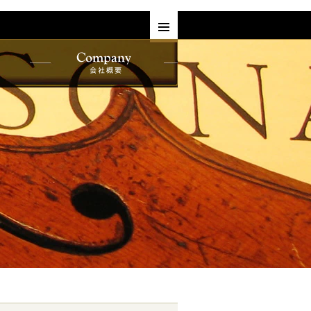
す
ヘルプ
よくある質問•お客様の声
一覧
プライバシーポリシー
会社概要
一覧
サービス
買取・下取り
覧
委託販売
レンタル