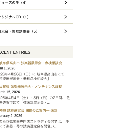
ミューズの手（4）
オリジナルCD（1）
展示会・修理調整会（5）
ECENT ENTRIES
岐阜県高山市 弦楽器展示会・点検相談会
ril 1, 2026
026年4月26日（日）に 岐阜県高山市にて
弦楽器展示会・無料点検相談会」 ...
佐賀県 弦楽器展示会・メンテナンス調整
rch 15, 2026
026年4月4日（土）・5日（日）の2日間、 佐
県佐賀市にて「弦楽器展示会・...
沖縄 試奏選定会 開催のご案内― 楽器
bruary 2, 2026
のたび弦楽器専門店ストラディ金沢では、 沖
にて楽器・弓の試奏選定会を開催い...