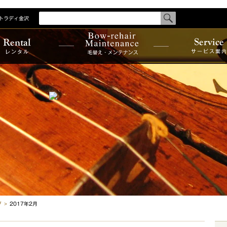
トラディ金沢
検
索
す
商品を探
る
商品一覧
メンテナンス
メーカー
レンタ
サービス
ル
案内
カテゴリ
国別一覧
制作者一
グ
2017年2月