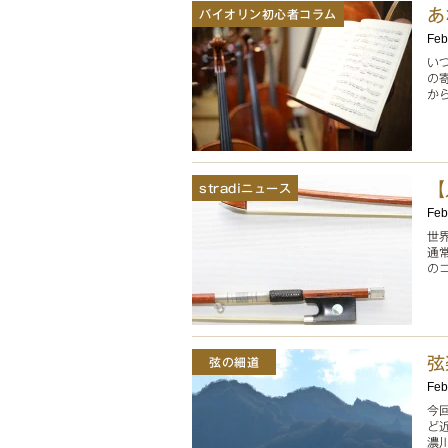
あ
バイオリン初心者コラム
Feb
い
の
か
【
stradiニュース
Feb
世
通
の
弦
弦の細道
Feb
今
ど
濃