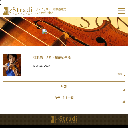
]
ヴァイオリン・弦楽器販売
ストラディ金沢
連載第1-2回・川田知子氏
May 12, 2005
more
月別
カテゴリー別