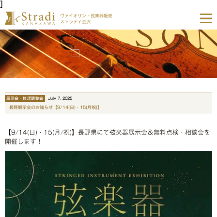
]
ヴァイオリン・弦楽器販売
ストラディ金沢
展示会・修理調整会
July 7, 2025
長野展示会のお知らせ【9/14(日)・15(月祝)】
【9/14(日)・15(月/祝)】長野県にて弦楽器展示会＆無料点検・相談会を
開催します！