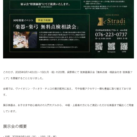
このたび、2025年9月14日(日)〜15日(月・祝) の2日間、長野県にて 弦楽器展示会「無料点検・相談会付き 弦楽器フ
ェア」を開催することとなりました。
会場では、ヴァイオリン・ヴィオラ・チェロの展示販売に加え、 弓や各種アクセサリー類も豊富に取り揃えておりま
す。
展示楽器は、お子さまや初心者向けの入門モデルから、 中級・上級者の方にもご満足いただける楽器まで幅広くご用意
しています。
展示会の概要
• 日程：2025年9月14日（日）・15日（月・祝）