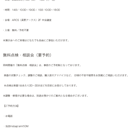
• 時間：14日/ 10:00〜19:00 / 15日 10:00〜18:00
• 会場：ARCS（長野アークス）2F 中会議室
• 入場：無料／予約不要
※展示会へのご来場はどなたでも自由にご参加いただけます。
無料点検・相談会（要予約）
同時開催の「無料点検・相談会」は、事前のご予約制となっております。
楽器の状態チェック、調整のご相談、購入前のアドバイスなど、 日頃の不安や疑問をお気軽にご相談いただけます。
※点検は楽器1台あたり20〜30分ほどを目安にお受けしております。
※調整・修理が必要な場合は、別途お預かりのご案内となる場合がございます。
【ご予約方法】
・お電話
・当店InstagramのDM