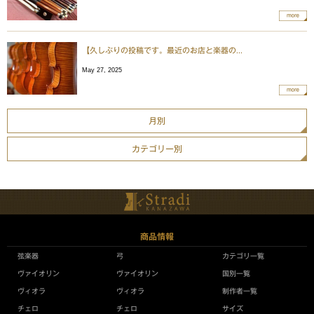
more
【久しぶりの投稿です。最近のお店と楽器の...
May 27, 2025
more
月別
カテゴリー別
商品情報
弦楽器
弓
カテゴリ一覧
ヴァイオリン
ヴァイオリン
国別一覧
ヴィオラ
ヴィオラ
制作者一覧
チェロ
チェロ
サイズ