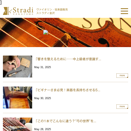
]
ヴァイオリン・弦楽器販売
ストラディ金沢
「響きを整えるために──中上級者が意識す...
May 31, 2025
more
「ビギナーさま必見！楽器を長持ちさせる5...
May 30, 2025
more
「この1本でこんなに違う？“弓の世界”を...
May 28, 2025