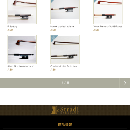
E.Sartory
Marcel charles Lapierre
Victor Bernard (Gold&Ebony)
ASK
ASK
ASK
Albert Nurnberger(work shop)
Charles Nicolas Bazin (work shop)
ASK
ASK
1
/
8
商品情報