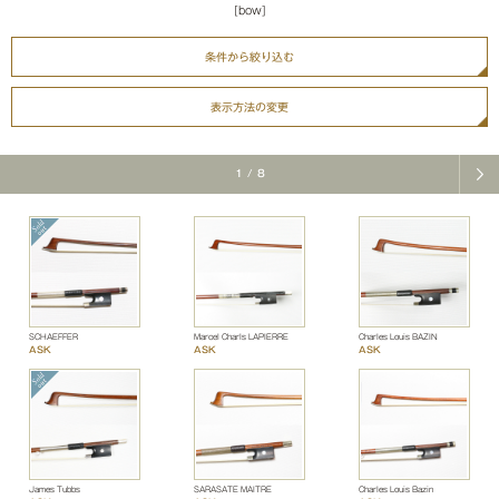
[bow]
条件から絞り込む
表示方法の変更
1
/
8
SCHAEFFER
Marcel Charls LAPIERRE
Charles Louis BAZIN
ASK
ASK
ASK
James Tubbs
SARASATE MAÎTRE
Charles Louis Bazin