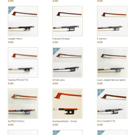
ASK
ASK
ASK
Joseph Henry
Francois Nicolas
E.sartory
ASK
ASK
ASK
Charles PECCATTE
Alfred Lamy
Louis Joseph Morizot (pere)
ASK
ASK
ASK
ALFRED KNOLL
Guillaume(Gold / Silver)
CH.F.CHAROTTE
ASK
ASK
ASK