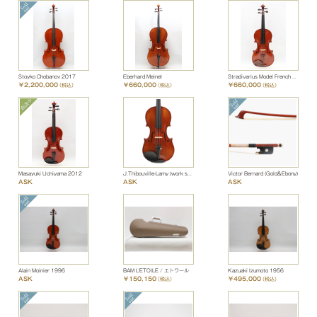
Stoyko Chobanov 2017
Eberhard Meinel
Stradivarius Model French violin
￥2,200,000
￥660,000
￥660,000
（税込）
（税込）
（税込）
Masayuki Uchiyama 2012
J.Thibouville-Lamy (work shop)
Victor Bernard (Gold&Ebony)
ASK
ASK
ASK
Alain Moinier 1996
BAM L'ETOILE / エトワール
Kazuaki Izumoto 1956
ASK
￥150,150
￥495,000
（税込）
（税込）