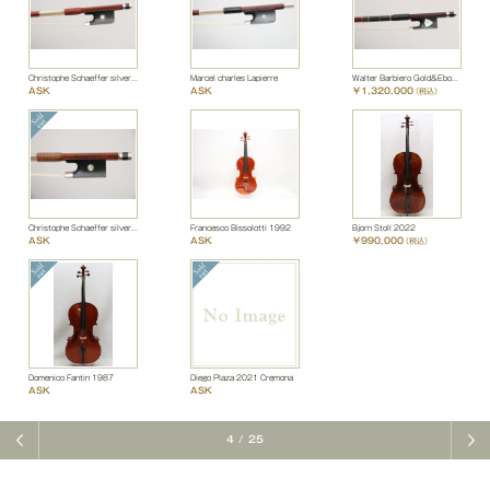
Christophe Schaeffer silver&ebony
Marcel charles Lapierre
Walter Barbiero Gold&Ebony(金黒檀)
ASK
ASK
￥1,320,000
（税込）
Christophe Schaeffer silver&ebony
Francesco Bissolotti 1992
Bjorn Stoll 2022
ASK
ASK
￥990,000
（税込）
Domenico Fantin 1987
Diego Plaza 2021 Cremona
ASK
ASK
4
/
25