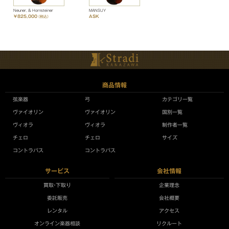
Neuner, & Hornsteiner
MANSUY
￥825,000
ASK
（税込）
商品情報
弦楽器
弓
カテゴリ一覧
ヴァイオリン
ヴァイオリン
国別一覧
ヴィオラ
ヴィオラ
制作者一覧
チェロ
チェロ
サイズ
コントラバス
コントラバス
サービス
会社情報
買取•下取り
企業理念
委託販売
会社概要
レンタル
アクセス
オンライン楽器相談
リクルート