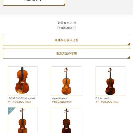
対象商品
5
件
[instrument]
条件から絞り込む
表示方法の変更
LEONE SANAVIA(Labelled)
Kiyomi Manabe
C.A.Wunderlich
￥1,100,000
￥660,000
￥1,100,000
（税込）
（税込）
（税込）