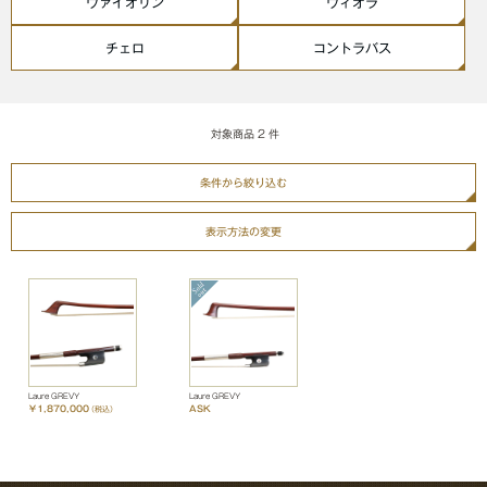
ヴァイオリン
ヴィオラ
チェロ
コントラバス
対象商品
2
件
条件から絞り込む
表示方法の変更
Laure GREVY
Laure GREVY
￥1,870,000
ASK
（税込）