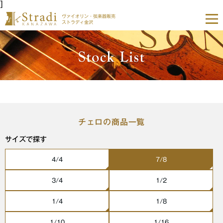
]
ヴァイオリン・弦楽器販売
ストラディ金沢
チェロの商品一覧
サイズで探す
4/4
7/8
3/4
1/2
1/4
1/8
1/10
1/16