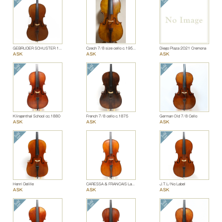
GEBRÜDER SCHUSTER 1889
Czech 7/8 size cello c.1950~1960
Diego Plaza 2021 Cremona
ASK
ASK
ASK
Klingenthal School cc.1880
French 7/8 cello c.1875
German Old 7/8 Cello
ASK
ASK
ASK
Henri Delille
CARESSA & FRANCAIS Labelled
J.T.L/No Label
ASK
ASK
ASK