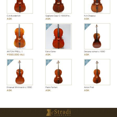
C.A.Wunderlich
Gagliano Copy C.1900(French)
N.A Chappuy
ASK
ASK
ASK
ANTON PRELL Ⅰ
Edrio Edrev
Derazey school c.1890
￥550,000
ASK
ASK
（税込）
Emanuel Whitmarsh c.1890
Paolo Fanfani
Anton Prell
ASK
ASK
ASK