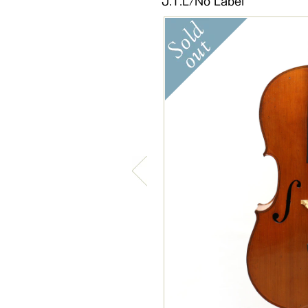
J.T.L/No Label