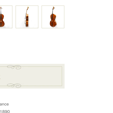
K
rance
.1890