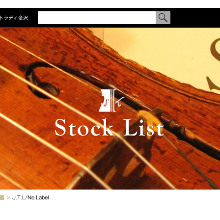
トラディ金沢
検
索
す
商品を探
る
商品一覧
メーカー
カテゴリ
国別一覧
制作者一
器
J.T.L/No Label