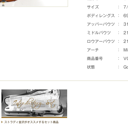
サイズ
：
7
ボディレングス
：
6
アッパーバウツ
：
3
ミドルバウツ
：
2
ロウアーバウツ
：
2
アーチ
：
Mi
商品番号
：
V
状態
：
G
ストラディセット商品
ストラディ金沢がオススメするセット商品