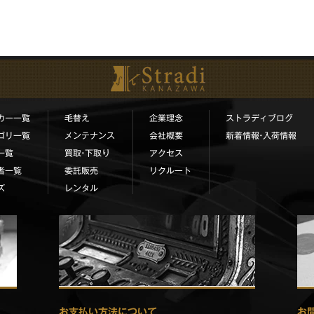
カー一覧
毛替え
企業理念
ストラディブログ
ゴリ一覧
メンテナンス
会社概要
新着情報•入荷情報
一覧
買取•下取り
アクセス
者一覧
委託販売
リクルート
ズ
レンタル
お支払い方法について
お