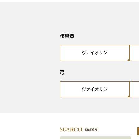
弦楽器
ヴァイオリン
弓
ヴァイオリン
商品検索