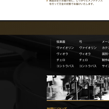
商品は必ずお届け前に、しっかりとメンテナンス
を行って万全の状態でお届けいたします。
弦楽器
弓
メー
ヴァイオリン
ヴァイオリン
カテ
ヴィオラ
ヴィオラ
国別
チェロ
チェロ
制作
コントラバス
コントラバス
サイ