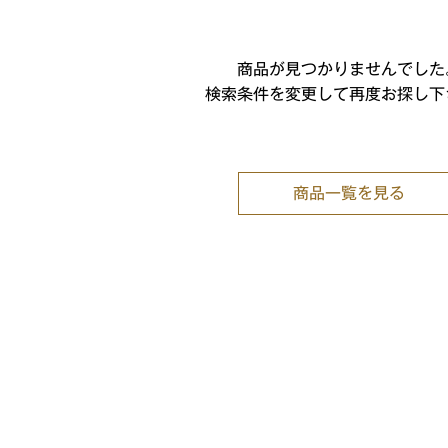
商品が見つかりませんでした
検索条件を変更して再度お探し下
商品一覧を見る