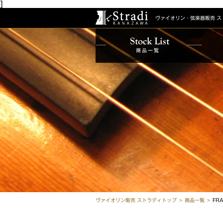
]
ヴァイオリン・弦楽器販売
ス
商品一覧
ヴァイオリン販売 ストラディトップ
商品一覧
FRA