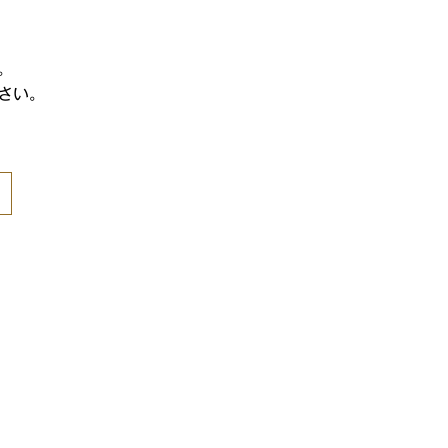
。
さい。