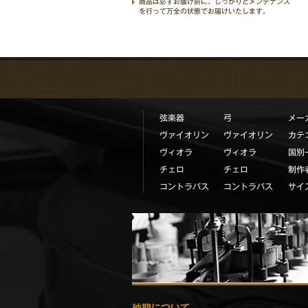
商品は必ずお届け前に、しっかりとメンテナンス
を行って万全の状態でお届けいたします。
弦楽器
弓
メー
ヴァイオリン
ヴァイオリン
カテ
ヴィオラ
ヴィオラ
国別
チェロ
チェロ
制作
コントラバス
コントラバス
サイ