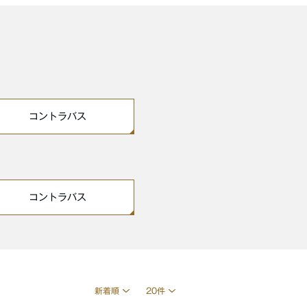
コントラバス
コントラバス
新着順
20件