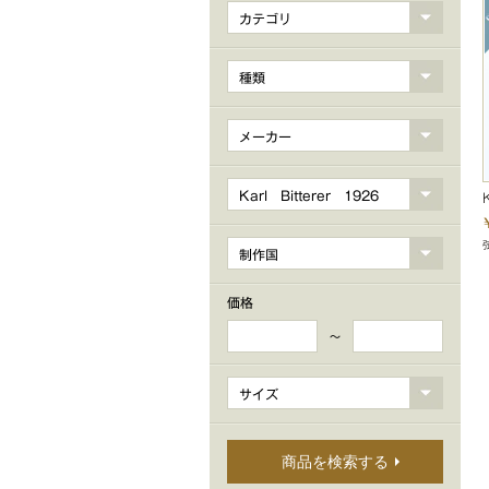
カテゴリ
種類
メーカー
Karl Bitterer 1926
制作国
価格
～
サイズ
商品を検索する