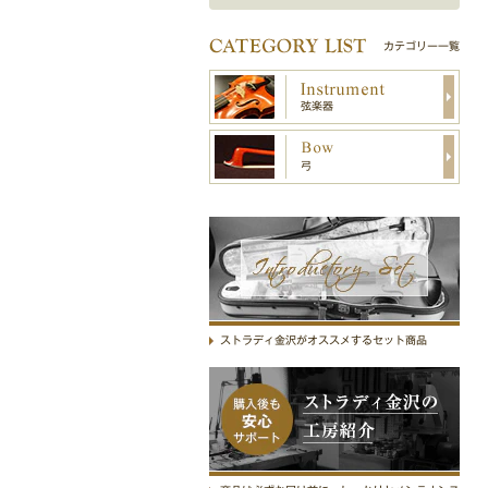
カテゴリー一覧
弦楽器
弓
Introductory Set
ストラディ金沢がオススメするセット商品
ストラディ金沢の工房紹介