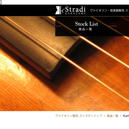
]
ヴァイオリン・弦楽器販売
ス
商品一覧
ヴァイオリン販売 ストラディトップ
商品一覧
Kar