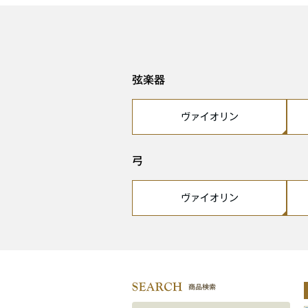
弦楽器
ヴァイオリン
弓
ヴァイオリン
商品検索