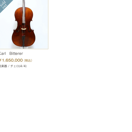
Karl Bitterer
￥1,650,000
（税込）
弦楽器 / チェロ(4/4)