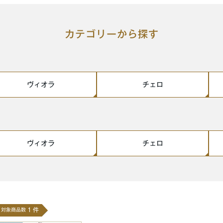
カテゴリーから探す
ヴィオラ
チェロ
ヴィオラ
チェロ
1
件
対象商品
数