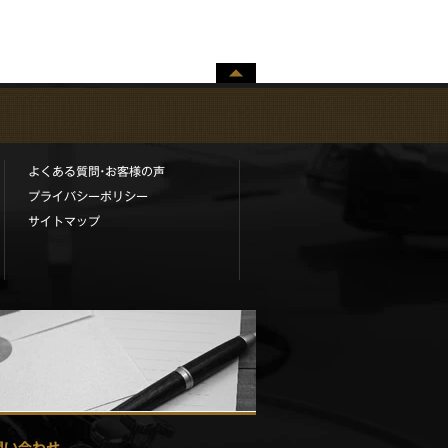
ペー
ジト
ップ
へ
よくある質問•お客様の声
プライバシーポリシー
サイトマップ