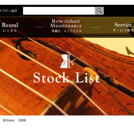
トラディ金沢
検
索
す
商品を探
る
商品一覧
メンテナンス
メーカー
レンタ
サービス
ル
案内
カテゴリ
国別一覧
制作者一
l Bitterer 1926