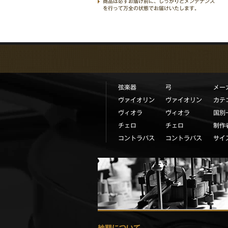
商品は必ずお届け前に、しっかりとメンテナンス
を行って万全の状態でお届けいたします。
弦楽器
弓
メー
ヴァイオリン
ヴァイオリン
カテ
ヴィオラ
ヴィオラ
国別
チェロ
チェロ
制作
コントラバス
コントラバス
サイ