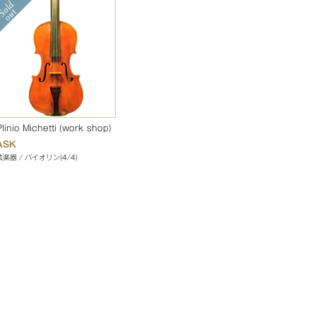
Plinio Michetti (work shop)
ASK
弦楽器 / バイオリン(4/4)