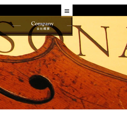
す
ヘルプ
よくある質問•お客様の声
一覧
プライバシーポリシー
会社概要
一覧
サービス
買取・下取り
覧
委託販売
レンタル