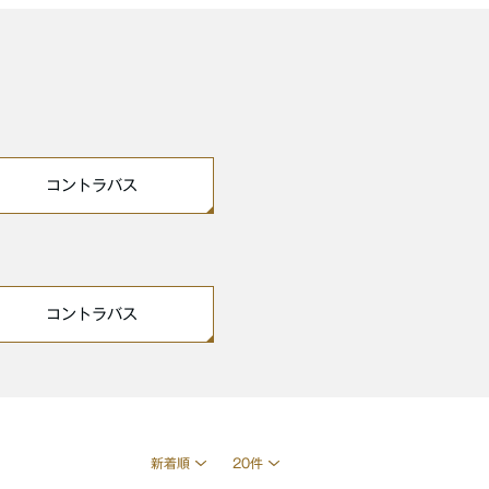
コントラバス
コントラバス
新着順
20件