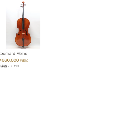
Eberhard Meinel
￥660,000
（税込）
弦楽器 / チェロ