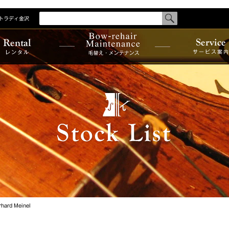
トラディ金沢
検
索
す
商品を探
る
商品一覧
メンテナンス
メーカー
レンタ
サービス
ル
案内
カテゴリ
国別一覧
制作者一
rhard Meinel