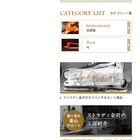
カテゴリー一覧
弦楽器
弓
Introductory Set
ストラディ金沢がオススメするセット商品
ストラディ金沢の工房紹介