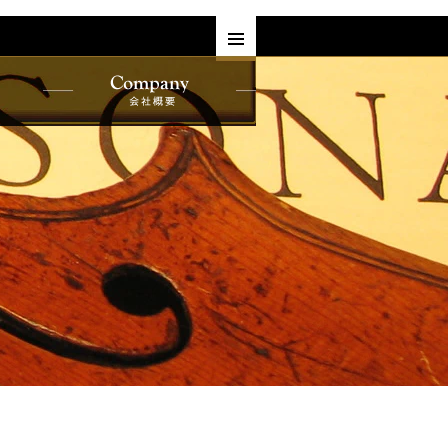
す
ヘルプ
よくある質問•お客様の声
一覧
プライバシーポリシー
会社概要
一覧
サービス
買取・下取り
覧
委託販売
レンタル