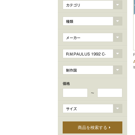
カテゴリ
種類
メーカー
R.M.PAULUS 1992 C-
3 WestGermany
制作国
価格
～
サイズ
商品を検索する