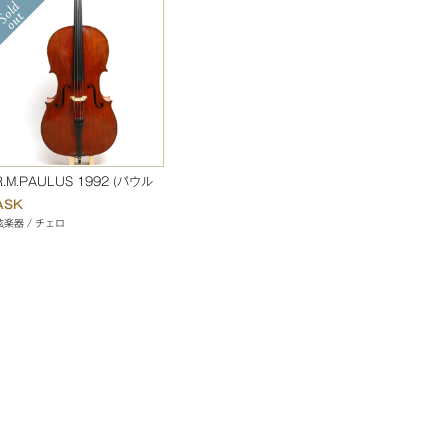
R.M.PAULUS 1992 (パウル
ス)
ASK
弦楽器 / チェロ