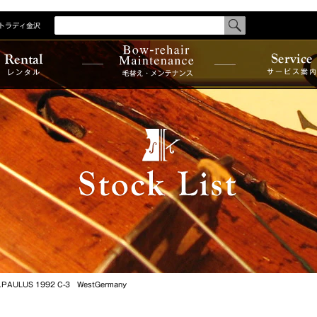
トラディ金沢
検
索
す
商品を探
る
商品一覧
メンテナンス
メーカー
レンタ
サービス
ル
案内
カテゴリ
国別一覧
制作者一
.PAULUS 1992 C-3 WestGermany