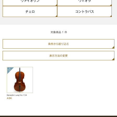
ヴァイオリン
ヴィオラ
チェロ
コントラバス
対象商品
1
件
条件から絞り込む
表示方法の変更
Benedikt Lang No.134
ASK