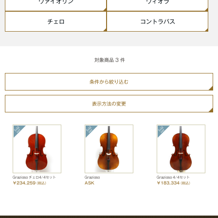
ヴァイオリン
ヴィオラ
チェロ
コントラバス
対象商品
3
件
条件から絞り込む
表示方法の変更
Grazioso チェロ4/4セット
Grazioso
Grazioso 4/4セット
￥234,259
ASK
￥183,334
（税込）
（税込）