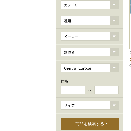
カテゴリ
種類
メーカー
制作者
Central Europe
価格
～
サイズ
商品を検索する