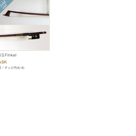
.S.Finkel
ASK
弓 / チェロ弓(4/4)