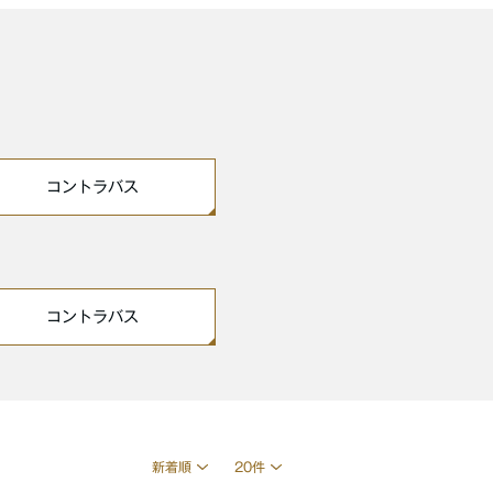
コントラバス
コントラバス
新着順
20件