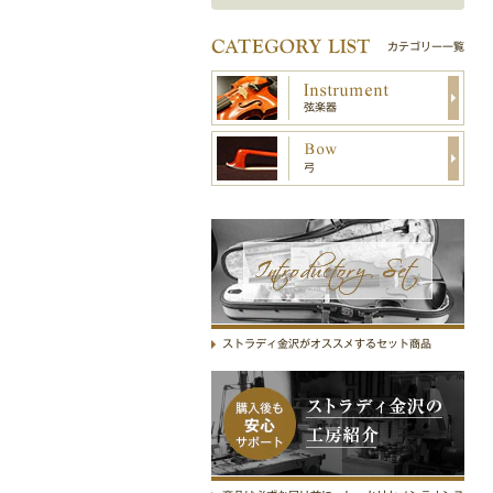
カテゴリー一覧
弦楽器
弓
Introductory Set
ストラディ金沢がオススメするセット商品
ストラディ金沢の工房紹介