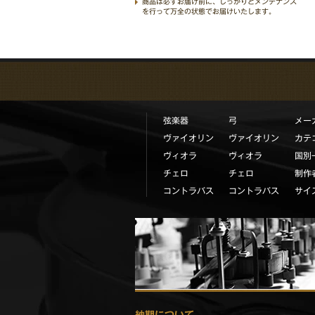
商品は必ずお届け前に、しっかりとメンテナンス
を行って万全の状態でお届けいたします。
弦楽器
弓
メー
ヴァイオリン
ヴァイオリン
カテ
ヴィオラ
ヴィオラ
国別
チェロ
チェロ
制作
コントラバス
コントラバス
サイ