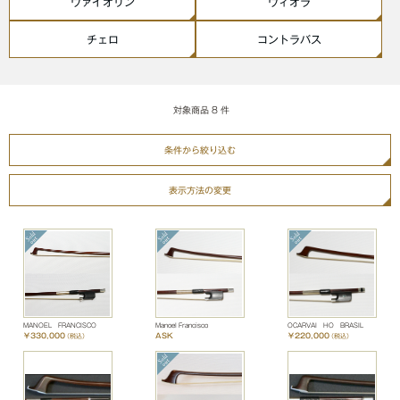
ヴァイオリン
ヴィオラ
チェロ
コントラバス
対象商品
8
件
条件から絞り込む
表示方法の変更
MANOEL FRANCISCO
Manoel Francisco
OCARVAI HO BRASIL
￥330,000
ASK
￥220,000
（税込）
（税込）