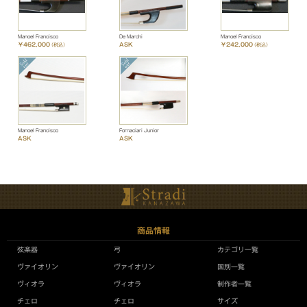
Manoel Francisco
De Marchi
Manoel Francisco
￥462,000
ASK
￥242,000
（税込）
（税込）
Manoel Francisco
Fornaciari Junior
ASK
ASK
商品情報
弦楽器
弓
カテゴリ一覧
ヴァイオリン
ヴァイオリン
国別一覧
ヴィオラ
ヴィオラ
制作者一覧
チェロ
チェロ
サイズ