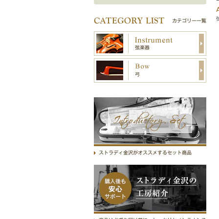
カテゴリー一覧
弦楽器
弓
Introductory Set
ストラディ金沢がオススメするセット商品
ストラディ金沢の工房紹介