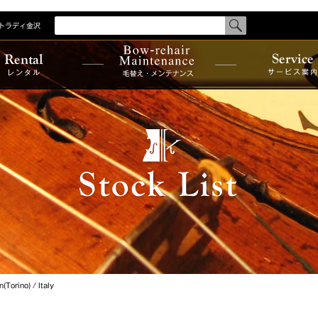
トラディ金沢
検
索
す
商品を探
る
商品一覧
メンテナンス
メーカー
レンタ
サービス
ル
案内
カテゴリ
国別一覧
制作者一
n(Torino) / Italy