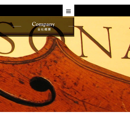
す
ヘルプ
よくある質問•お客様の声
一覧
プライバシーポリシー
会社概要
一覧
サービス
買取・下取り
覧
委託販売
レンタル