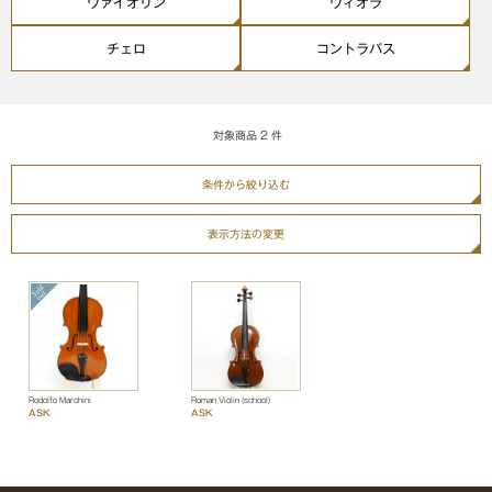
ヴァイオリン
ヴィオラ
チェロ
コントラバス
対象商品
2
件
条件から絞り込む
表示方法の変更
Rodolfo Marchini
Roman Violin (school)
ASK
ASK