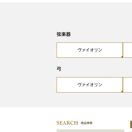
弦楽器
ヴァイオリン
弓
ヴァイオリン
商品検索