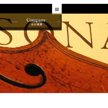
す
ヘルプ
よくある質問•お客様の声
一覧
プライバシーポリシー
会社概要
一覧
サービス
買取・下取り
覧
委託販売
レンタル