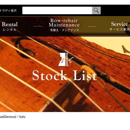
トラディ金沢
検
索
す
商品を探
る
商品一覧
メンテナンス
メーカー
レンタ
サービス
ル
案内
カテゴリ
国別一覧
制作者一
a(Genova) / Italy