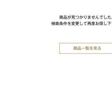
商品が見つかりませんでした
検索条件を変更して再度お探し下
商品一覧を見る