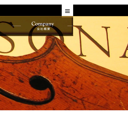
す
ヘルプ
よくある質問•お客様の声
一覧
プライバシーポリシー
会社概要
一覧
サービス
買取・下取り
覧
委託販売
レンタル