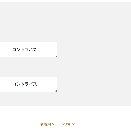
コントラバス
コントラバス
新着順
20件