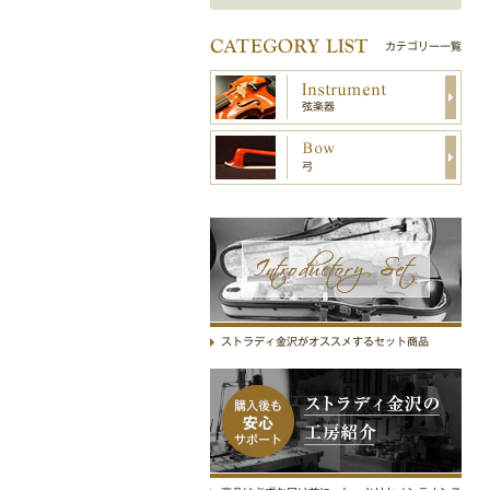
カテゴリー一覧
弦楽器
弓
Introductory Set
ストラディ金沢がオススメするセット商品
ストラディ金沢の工房紹介