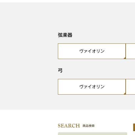
弦楽器
ヴァイオリン
弓
ヴァイオリン
商品検索