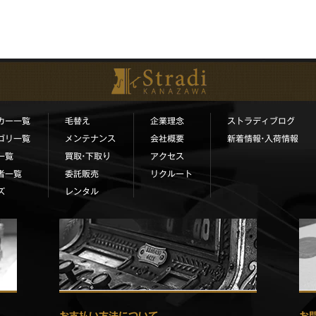
カー一覧
毛替え
企業理念
ストラディブログ
ゴリ一覧
メンテナンス
会社概要
新着情報•入荷情報
一覧
買取•下取り
アクセス
者一覧
委託販売
リクルート
ズ
レンタル