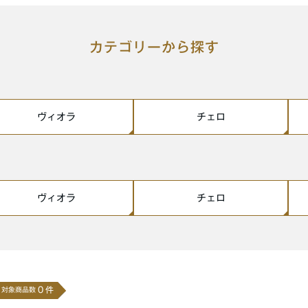
カテゴリーから探す
ヴィオラ
チェロ
ヴィオラ
チェロ
0
件
対象商品
数