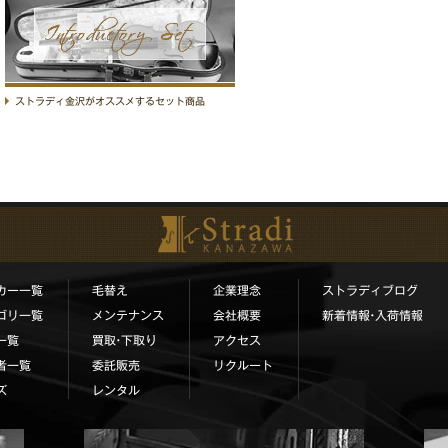
ストラディセット商品
ストラディ金沢がオススメするセット商品
カー一覧
毛替え
企業理念
ストラディブログ
ゴリ一覧
メンテナンス
会社概要
新着情報•入荷情報
一覧
買取•下取り
アクセス
者一覧
委託販売
リクルート
ズ
レンタル