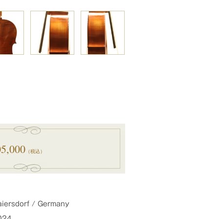
5,000
（税込）
iersdorf / Germany
024