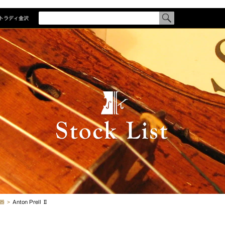
トラディ金沢
検
索
す
商品を探
る
商品一覧
メーカー
カテゴリ
国別一覧
制作者一
器
Anton Prell Ⅱ