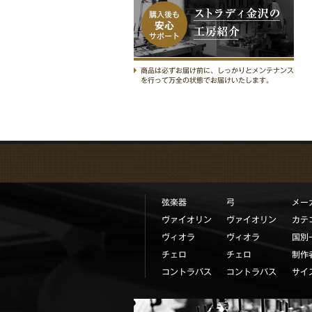
ストラディ金沢の工房紹介
商品は必ずお届け前に、しっかりとメンテナンス
を行って万全の状態でお届けいたします。
弦楽器
弓
メー
ヴァイオリン
ヴァイオリン
カテ
ヴィオラ
ヴィオラ
国別
チェロ
チェロ
制作
コントラバス
コントラバス
サイ