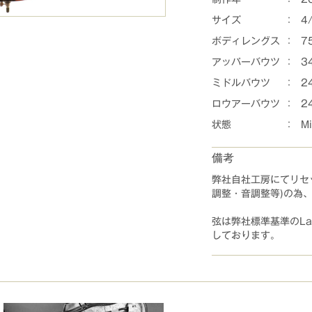
サイズ
：
4
ボディレングス
：
7
アッパーバウツ
：
3
ミドルバウツ
：
2
ロウアーバウツ
：
2
状態
：
Mi
備考
弊社自社工房にてリセ
調整・音調整等)の為
弦は弊社標準基準のLarse
しております。